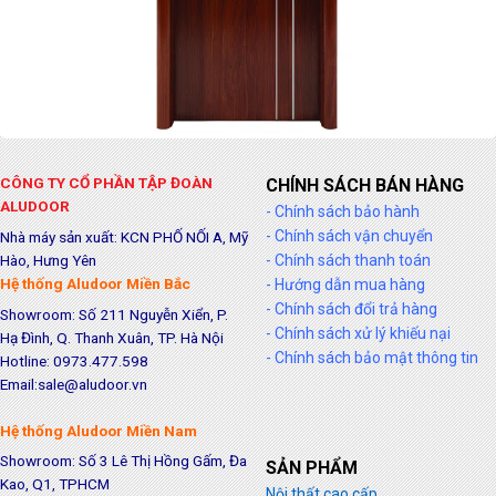
CÔNG TY CỔ PHẦN TẬP ĐOÀN
CHÍNH SÁCH BÁN HÀNG
ALUDOOR
- Chính sách bảo hành
- Chính sách vận chuyển
Nhà máy sản xuất: KCN PHỐ NỐI A, Mỹ
Hào, Hưng Yên
- Chính sách thanh toán
Hệ thống Aludoor Miền Bắc
- Hướng dẫn mua hàng
- Chính sách đổi trả hàng
Showroom: Số 211 Nguyễn Xiển, P.
- Chính sách xử lý khiếu nại
Hạ Đình, Q. Thanh Xuân, TP. Hà Nội
- Chính sách bảo mật thông tin
Hotline: 0973.477.598
Email:sale@aludoor.vn
Hệ thống Aludoor Miền Nam
Showroom: Số 3 Lê Thị Hồng Gấm, Đa
SẢN PHẨM
Kao, Q1, TPHCM
Nội thất cao cấp