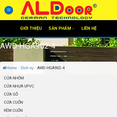
Skip
to
content
GIỚI THIỆU
SẢN PHẨM
LIÊN HỆ
AWD-HGA902-4
Home
/
Dịch vụ
/
AWD-HGA902-4
CỬA NHÔM
CỬA NHỰA UPVC
CỬA GỖ
CỬA CUỐN
RÈM CUỐN