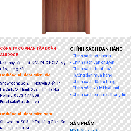
CÔNG TY CỔ PHẦN TẬP ĐOÀN
CHÍNH SÁCH BÁN HÀNG
ALUDOOR
- Chính sách bảo hành
- Chính sách vận chuyển
Nhà máy sản xuất: KCN PHỐ NỐI A, Mỹ
Hào, Hưng Yên
- Chính sách thanh toán
Hệ thống Aludoor Miền Bắc
- Hướng dẫn mua hàng
- Chính sách đổi trả hàng
Showroom: Số 211 Nguyễn Xiển, P.
- Chính sách xử lý khiếu nại
Hạ Đình, Q. Thanh Xuân, TP. Hà Nội
- Chính sách bảo mật thông tin
Hotline: 0973.477.598
Email:sale@aludoor.vn
Hệ thống Aludoor Miền Nam
Showroom: Số 3 Lê Thị Hồng Gấm, Đa
SẢN PHẨM
Kao, Q1, TPHCM
Nội thất cao cấp