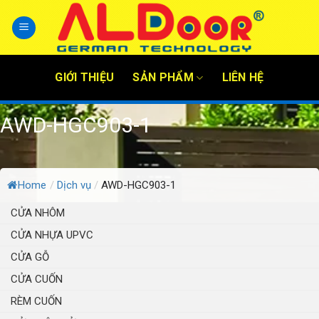
Skip
to
content
GIỚI THIỆU
SẢN PHẨM
LIÊN HỆ
AWD-HGC903-1
Home
/
Dịch vụ
/
AWD-HGC903-1
CỬA NHÔM
CỬA NHỰA UPVC
CỬA GỖ
CỬA CUỐN
RÈM CUỐN