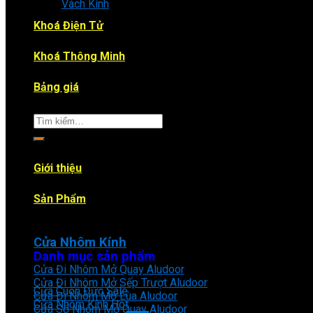
Vách Kính
Khoá Điện Tử
Khoá Thông Minh
Bảng giá
Tìm
kiếm:
Giới thiệu
Sản Phẩm
Cửa Nhôm Kính
Danh mục sản phẩm
Cửa Đi Nhôm Mở Quay Aludoor
Cửa Đi Nhôm Mở Sếp Trượt Aludoor
Cửa Cuốn Đức
Cửa Đi Nhôm Mở Lùa Aludoor
Cửa Nhôm Kính
Cửa Sổ Nhôm Mở Quay Aludoor