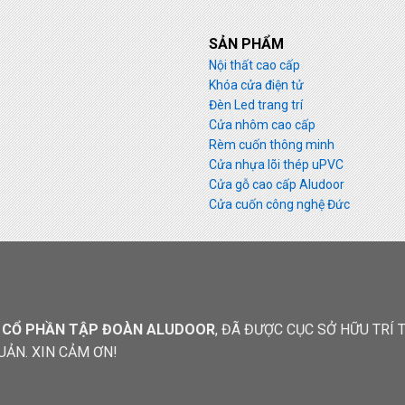
SẢN PHẨM
Nội thất cao cấp
Khóa cửa điện tử
Đèn Led trang trí
Cửa nhôm cao cấp
Rèm cuốn thông minh
Cửa nhựa lõi thép uPVC
Cửa gỗ cao cấp Aludoor
Cửa cuốn công nghệ Đức
 CỔ PHẦN TẬP ĐOÀN ALUDOOR
, ĐÃ ĐƯỢC CỤC SỞ HỮU TRÍ
UẢN. XIN CẢM ƠN!