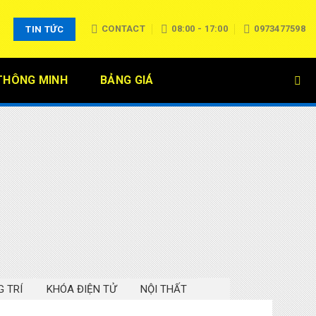
CONTACT
08:00 - 17:00
0973477598
TIN TỨC
THÔNG MINH
BẢNG GIÁ
 TRÍ
KHÓA ĐIỆN TỬ
NỘI THẤT