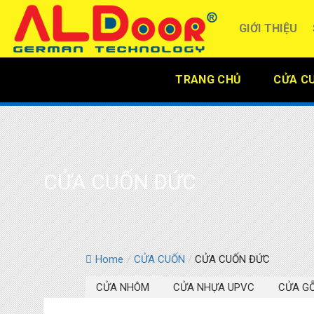
Skip
to
GIỚI THIỆU
content
TRANG CHỦ
CỬA C
CỬA CUỐN ĐỨC
Home
/
CỬA CUỐN
/
CỬA CUỐN ĐỨC
CỬA NHÔM
CỬA NHỰA UPVC
CỬA G