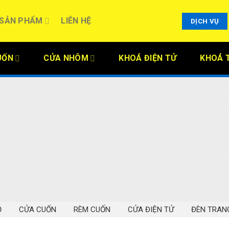
SẢN PHẨM
LIÊN HỆ
DỊCH VỤ
UỐN
CỬA NHÔM
KHOÁ ĐIỆN TỬ
KHOÁ 
Ỗ
CỬA CUỐN
RÈM CUỐN
CỬA ĐIỆN TỬ
ĐÈN TRANG