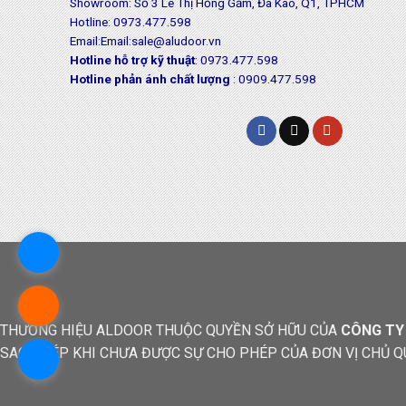
Showroom: Số 3 Lê Thị Hồng Gấm, Đa Kao, Q1, TPHCM
Hotline: 0973.477.598
Email:Email:sale@aludoor.vn
Hotline hỗ trợ kỹ thuật
: 0973.477.598
Hotline phản ánh chất lượng
: 0909.477.598
THƯƠNG HIỆU ALDOOR THUỘC QUYỀN SỞ HỮU CỦA
CÔNG TY
SAO CHÉP KHI CHƯA ĐƯỢC SỰ CHO PHÉP CỦA ĐƠN VỊ CHỦ Q