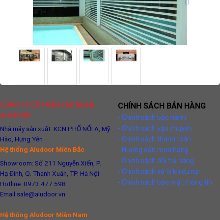
CÔNG TY CỔ PHẦN TẬP ĐOÀN
CHÍNH SÁCH BÁN HÀNG
ALUDOOR
- Chính sách bảo hành
- Chính sách vận chuyển
Nhà máy sản xuất: KCN PHỐ NỐI A, Mỹ
Hào, Hưng Yên
- Chính sách thanh toán
Hệ thống Aludoor Miền Bắc
- Hướng dẫn mua hàng
- Chính sách đổi trả hàng
Showroom: Số 211 Nguyễn Xiển, P.
- Chính sách xử lý khiếu nại
Hạ Đình, Q. Thanh Xuân, TP. Hà Nội
- Chính sách bảo mật thông tin
Hotline: 0973.477.598
Email:sale@aludoor.vn
Hệ thống Aludoor Miền Nam