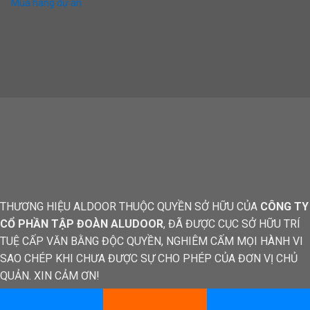
Mua hàng dự án
THƯƠNG HIỆU ALDOOR THUỘC QUYỀN SỞ HỮU CỦA
CÔNG TY
CỔ PHẦN TẬP ĐOÀN ALUDOOR
, ĐÃ ĐƯỢC CỤC SỞ HỮU TRÍ
TUỆ CẤP VĂN BẰNG ĐỘC QUYỀN, NGHIÊM CẤM MỌI HÀNH VI
SAO CHÉP KHI CHƯA ĐƯỢC SỰ CHO PHÉP CỦA ĐƠN VỊ CHỦ
QUẢN. XIN CẢM ƠN!