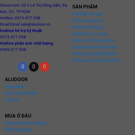
Showroom: Số 3 Lê Thị Hồng Gấm, Đa
SẢN PHẨM
Kao, Q1, TPHCM
Nội thất cao cấp
Hotline: 0973.477.598
Khóa cửa điện tử
Email:Email:sale@aludoor.vn
Đèn Led trang trí
Hotline hỗ trợ kỹ thuật
:
Cửa nhôm cao cấp
0973.477.598
Rèm cuốn thông minh
Hotline phản ánh chất lượng
:
Cửa nhựa lõi thép uPVC
0909.477.598
Cửa gỗ cao cấp Aludoor
Cửa cuốn công nghệ Đức
ALUDOOR
Tổng quan
Lịch sử phát triển
Liên hệ
MUA Ở ĐÂU
Hướng dẫn mua hàng
Hệ thống đại lý