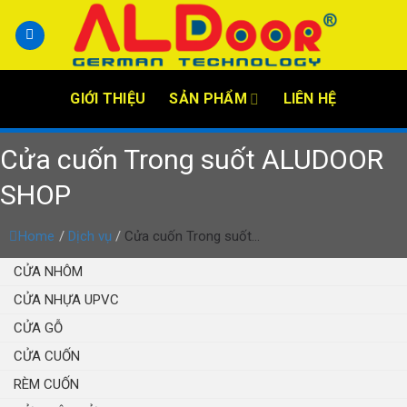
Skip
to
content
GIỚI THIỆU
SẢN PHẨM
LIÊN HỆ
Cửa cuốn Trong suốt ALUDOOR
SHOP
Home
/
Dịch vụ
/
Cửa cuốn Trong suốt...
CỬA NHÔM
CỬA NHỰA UPVC
CỬA GỖ
CỬA CUỐN
RÈM CUỐN