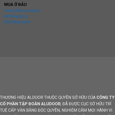
MUA Ở ĐÂU
Hướng dẫn mua hàng
Hệ thống đại lý
Mua hàng dự án
THƯƠNG HIỆU ALDOOR THUỘC QUYỀN SỞ HỮU CỦA
CÔNG TY
CỔ PHẦN TẬP ĐOÀN ALUDOOR
, ĐÃ ĐƯỢC CỤC SỞ HỮU TRÍ
TUỆ CẤP VĂN BẰNG ĐỘC QUYỀN, NGHIÊM CẤM MỌI HÀNH VI