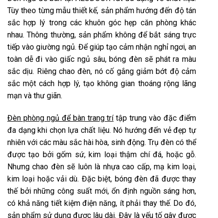
Tùy theo từng mẫu thiết kế, sản phẩm hướng đến độ tán
sắc hợp lý trong các khuôn góc hẹp căn phòng khác
nhau. Thông thường, sản phẩm không để bắt sáng trực
tiếp vào giường ngủ. Để giúp tạo cảm nhận nghỉ ngơi, an
toàn dễ đi vào giấc ngủ sâu, bóng đèn sẽ phát ra màu
sắc dịu. Riêng chao đèn, nó cố gắng giảm bớt độ cảm
sắc một cách hợp lý, tạo không gian thoáng rộng lãng
mạn và thư giãn.
Đèn phòng ngủ để bàn trang trí
tập trung vào đặc điểm
đa dạng khi chọn lựa chất liệu. Nó hướng đến vẻ đẹp tự
nhiên với các màu sắc hài hòa, sinh động. Trụ đèn có thể
được tạo bởi gốm sứ, kim loại thậm chí đá, hoặc gỗ.
Nhưng chao đèn sẽ luôn là nhựa cao cấp, mạ kim loại,
kim loại hoặc vải dù. Đặc biệt, bóng đèn đã được thay
thế bởi những công suất mới, ổn định nguồn sáng hơn,
có khả năng tiết kiệm điện năng, ít phải thay thế. Do đó,
sản phẩm sử dụng được lâu dài. Đây là yếu tố gây được