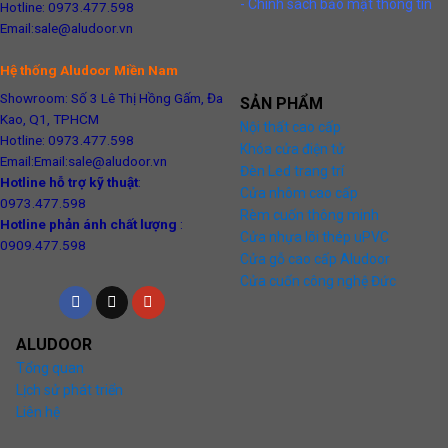
- Chính sách bảo mật thông tin
Hotline: 0973.477.598
Email:sale@aludoor.vn
Hệ thống Aludoor Miền Nam
Showroom: Số 3 Lê Thị Hồng Gấm, Đa
SẢN PHẨM
Kao, Q1, TPHCM
Nội thất cao cấp
Hotline: 0973.477.598
Khóa cửa điện tử
Email:Email:sale@aludoor.vn
Đèn Led trang trí
Hotline hỗ trợ kỹ thuật
:
Cửa nhôm cao cấp
0973.477.598
Rèm cuốn thông minh
Hotline phản ánh chất lượng
:
Cửa nhựa lõi thép uPVC
0909.477.598
Cửa gỗ cao cấp Aludoor
Cửa cuốn công nghệ Đức
ALUDOOR
Tổng quan
Lịch sử phát triển
Liên hệ