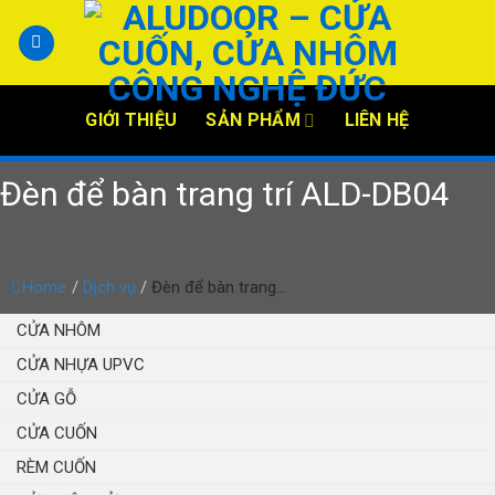
Skip
to
content
GIỚI THIỆU
SẢN PHẨM
LIÊN HỆ
Đèn để bàn trang trí ALD-DB04
Home
/
Dịch vụ
/
Đèn để bàn trang...
CỬA NHÔM
CỬA NHỰA UPVC
CỬA GỖ
CỬA CUỐN
RÈM CUỐN