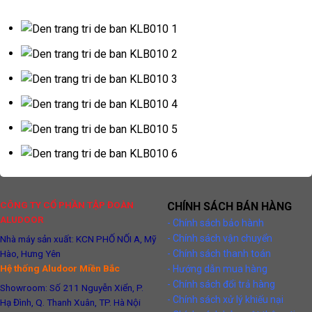
CÔNG TY CỔ PHẦN TẬP ĐOÀN
CHÍNH SÁCH BÁN HÀNG
ALUDOOR
- Chính sách bảo hành
- Chính sách vận chuyển
Nhà máy sản xuất: KCN PHỐ NỐI A, Mỹ
Hào, Hưng Yên
- Chính sách thanh toán
Hệ thống Aludoor Miền Bắc
- Hướng dẫn mua hàng
- Chính sách đổi trả hàng
Showroom: Số 211 Nguyễn Xiển, P.
- Chính sách xử lý khiếu nại
Hạ Đình, Q. Thanh Xuân, TP. Hà Nội