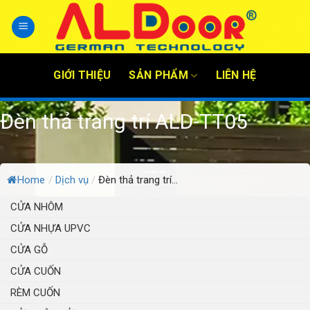
Skip
to
content
GIỚI THIỆU
SẢN PHẨM
LIÊN HỆ
Đèn thả trang trí ALD-TT05
Home
/
Dịch vụ
/
Đèn thả trang trí...
CỬA NHÔM
CỬA NHỰA UPVC
CỬA GỖ
CỬA CUỐN
RÈM CUỐN