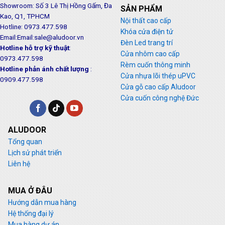
Showroom: Số 3 Lê Thị Hồng Gấm, Đa
SẢN PHẨM
Kao, Q1, TPHCM
Nội thất cao cấp
Hotline: 0973.477.598
Khóa cửa điện tử
Email:Email:sale@aludoor.vn
Đèn Led trang trí
Hotline hỗ trợ kỹ thuật
:
Cửa nhôm cao cấp
0973.477.598
Rèm cuốn thông minh
Hotline phản ánh chất lượng
:
Cửa nhựa lõi thép uPVC
0909.477.598
Cửa gỗ cao cấp Aludoor
Cửa cuốn công nghệ Đức
ALUDOOR
Tổng quan
Lịch sử phát triển
Liên hệ
MUA Ở ĐÂU
Hướng dẫn mua hàng
Hệ thống đại lý
Mua hàng dự án