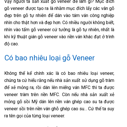
Vậy người ta sản xuất gỗ veneer để làm gì? Mục đích
gỗ veneer được tạo ra là nhằm mục đích lấy các vân gỗ
đẹp trên gỗ tự nhiên để dán vào tám ván công nghiệp
nhìn cho thật hơn và đẹp hơn. Có nhiều người không biết,
nhìn vào tấm gỗ veneer cứ tưởng là gỗ tự nhiên, nhất là
khi kỹ thuật gián gỗ veneer vào nền ván khác đạt ở trình
độ cao.
Có bao nhiêu loại gỗ Veneer
Không thể kể chính xác là có bao nhiêu loại veneer,
chúng ta cứ hiểu rằng nếu nhà sản xuất sử dụng gỗ tràm
để xẻ mỏng ra; rồi dán lên miếng ván MFC thì ta được
veneer tràm trên nền MFC. Còn nếu nhà sản xuất xẻ
mỏng gỗ sồi Mỹ dán lên nền ván ghép cao su ta được
veneer sồi trên nền ván ghỗ ghép cao su… Cứ thế ta suy
ra tên gọi của từng loại veneer.