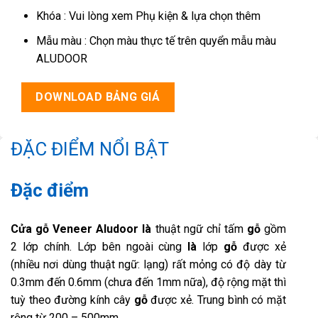
Khóa : Vui lòng xem Phụ kiện & lựa chọn thêm
Mẫu màu : Chọn màu thực tế trên quyển mẫu màu
ALUDOOR
DOWNLOAD BẢNG GIÁ
ĐẶC ĐIỂM NỔI BẬT
Đặc điểm
Cửa gỗ Veneer Aludoor là
thuật ngữ chỉ tấm
gỗ
gồm
2 lớp chính. Lớp bên ngoài cùng
là
lớp
gỗ
được xẻ
(nhiều nơi dùng thuật ngữ: lạng) rất mỏng có độ dày từ
0.3mm đến 0.6mm (chưa đến 1mm nữa), độ rộng mặt thì
tuỳ theo đường kính cây
gỗ
được xẻ. Trung bình có mặt
rộng từ 200 – 500mm.