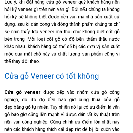
Lưu ý, khi đặt hàng cửa gỗ veneer quý khách hàng nên
hỏi kỹ veneer gì trên nền ván gì. Bởi nếu chúng ta không
hỏi kỹ sẽ không biết được nền ván mà nhà sản xuất sử
dụng, sau ki dán xong và đóng thành phẩm chúng ta chỉ
sẽ nhìn thấy lớp veneer mà thôi chứ không biết cốt gỗ
bên trong. Mỗi loại cốt gỗ có độ bền, thẩm thấu nước
khác nhau…khách hàng có thể sẽ bị các đơn vị sản xuất
mộc qua mặt chỗ này và chất lượng sản phẩm cũng vì
thế thay đổi theo.
Cửa gỗ Veneer có tốt không
Cửa gỗ veneer
được xếp vào nhóm cửa gỗ công
nghiệp, do đó độ bền bao giờ cũng thua cửa gỗ
đẹp bằng gỗ tự nhiên. Tuy nhiên nó lại có ưu điểm là vân
gỗ bao giờ cũng liền mạnh vì được dán rất kỹ thuật trên
nền ván công nghiệp. Cũng chính ưu điểm lớn nhất này
nên các khách hàng thích cái đẹp rất dễ bị lôi cuốn vào