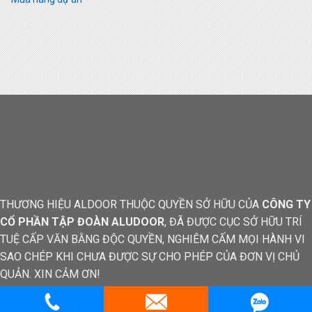
THƯƠNG HIỆU ALDOOR THUỘC QUYỀN SỞ HỮU CỦA
CÔNG TY
CỔ PHẦN TẬP ĐOÀN ALUDOOR
, ĐÃ ĐƯỢC CỤC SỞ HỮU TRÍ
TUỆ CẤP VĂN BẰNG ĐỘC QUYỀN, NGHIÊM CẤM MỌI HÀNH VI
SAO CHÉP KHI CHƯA ĐƯỢC SỰ CHO PHÉP CỦA ĐƠN VỊ CHỦ
QUẢN. XIN CẢM ƠN!