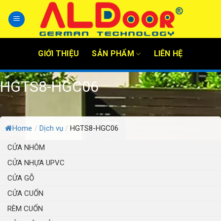
Skip
to
content
GIỚI THIỆU
SẢN PHẨM
LIÊN HỆ
HGTS8-HGC06
Home
/
Dịch vụ
/
HGTS8-HGC06
CỬA NHÔM
CỬA NHỰA UPVC
CỬA GỖ
CỬA CUỐN
RÈM CUỐN