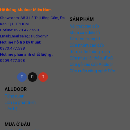
Hệ thống Aludoor Miền Nam
Showroom: Số 3 Lê Thị Hồng Gấm, Đa
SẢN PHẨM
Kao, Q1, TPHCM
Nội thất cao cấp
Hotline: 0973.477.598
Khóa cửa điện tử
Email:Email:sale@aludoor.vn
Đèn Led trang trí
Hotline hỗ trợ kỹ thuật
:
Cửa nhôm cao cấp
0973.477.598
Rèm cuốn thông minh
Hotline phản ánh chất lượng
:
Cửa nhựa lõi thép uPVC
0909.477.598
Cửa gỗ cao cấp Aludoor
Cửa cuốn công nghệ Đức
ALUDOOR
Tổng quan
Lịch sử phát triển
Liên hệ
MUA Ở ĐÂU