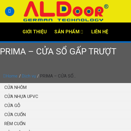
Skip
to
content
GIỚI THIỆU
SẢN PHẨM
LIÊN HỆ
PRIMA – CỬA SỔ GẤP TRƯỢT
Home
/
Dịch vụ
/
PRIMA – CỬA SỔ...
CỬA NHÔM
CỬA NHỰA UPVC
CỬA GỖ
CỬA CUỐN
RÈM CUỐN