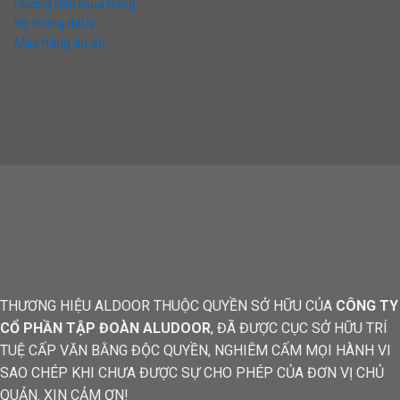
Hướng dẫn mua hàng
Hệ thống đại lý
Mua hàng dự án
THƯƠNG HIỆU ALDOOR THUỘC QUYỀN SỞ HỮU CỦA
CÔNG TY
CỔ PHẦN TẬP ĐOÀN ALUDOOR
, ĐÃ ĐƯỢC CỤC SỞ HỮU TRÍ
TUỆ CẤP VĂN BẰNG ĐỘC QUYỀN, NGHIÊM CẤM MỌI HÀNH VI
SAO CHÉP KHI CHƯA ĐƯỢC SỰ CHO PHÉP CỦA ĐƠN VỊ CHỦ
QUẢN. XIN CẢM ƠN!