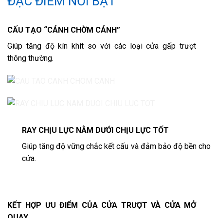
ĐẶC ĐIỂM NỔI BẬT
CẤU TẠO “CÁNH CHỜM CÁNH”
Giúp tăng độ kín khít so với các loại cửa gấp trượt
thông thường.
RAY CHỊU LỰC NẰM DƯỚI CHỊU LỰC TỐT
Giúp tăng độ vững chắc kết cấu và đảm bảo độ bền cho
cửa.
KẾT HỢP ƯU ĐIỂM CỦA CỬA TRƯỢT VÀ CỬA MỞ
QUAY