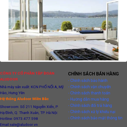
CÔNG TY CỔ PHẦN TẬP ĐOÀN
CHÍNH SÁCH BÁN HÀNG
ALUDOOR
- Chính sách bảo hành
- Chính sách vận chuyển
Nhà máy sản xuất: KCN PHỐ NỐI A, Mỹ
Hào, Hưng Yên
- Chính sách thanh toán
Hệ thống Aludoor Miền Bắc
- Hướng dẫn mua hàng
- Chính sách đổi trả hàng
Showroom: Số 211 Nguyễn Xiển, P.
- Chính sách xử lý khiếu nại
Hạ Đình, Q. Thanh Xuân, TP. Hà Nội
- Chính sách bảo mật thông tin
Hotline: 0973.477.598
Email:sale@aludoor.vn