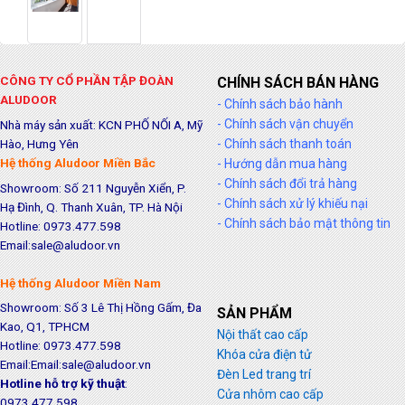
CÔNG TY CỔ PHẦN TẬP ĐOÀN
CHÍNH SÁCH BÁN HÀNG
ALUDOOR
- Chính sách bảo hành
- Chính sách vận chuyển
Nhà máy sản xuất: KCN PHỐ NỐI A, Mỹ
Hào, Hưng Yên
- Chính sách thanh toán
Hệ thống Aludoor Miền Bắc
- Hướng dẫn mua hàng
- Chính sách đổi trả hàng
Showroom: Số 211 Nguyễn Xiển, P.
- Chính sách xử lý khiếu nại
Hạ Đình, Q. Thanh Xuân, TP. Hà Nội
- Chính sách bảo mật thông tin
Hotline: 0973.477.598
Email:sale@aludoor.vn
Hệ thống Aludoor Miền Nam
Showroom: Số 3 Lê Thị Hồng Gấm, Đa
SẢN PHẨM
Kao, Q1, TPHCM
Nội thất cao cấp
Hotline: 0973.477.598
Khóa cửa điện tử
Email:Email:sale@aludoor.vn
Đèn Led trang trí
Hotline hỗ trợ kỹ thuật
:
Cửa nhôm cao cấp
0973.477.598