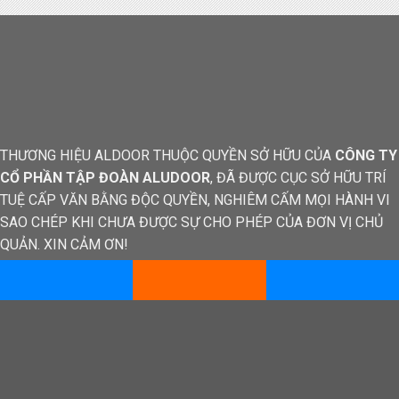
THƯƠNG HIỆU ALDOOR THUỘC QUYỀN SỞ HỮU CỦA
CÔNG TY
CỔ PHẦN TẬP ĐOÀN ALUDOOR
, ĐÃ ĐƯỢC CỤC SỞ HỮU TRÍ
TUỆ CẤP VĂN BẰNG ĐỘC QUYỀN, NGHIÊM CẤM MỌI HÀNH VI
SAO CHÉP KHI CHƯA ĐƯỢC SỰ CHO PHÉP CỦA ĐƠN VỊ CHỦ
QUẢN. XIN CẢM ƠN!