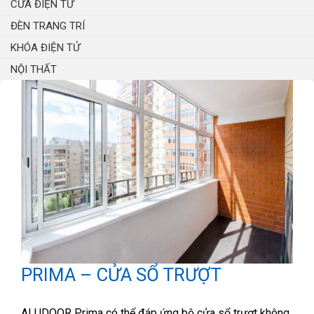
CỬA ĐIỆN TỬ
ĐÈN TRANG TRÍ
KHÓA ĐIỆN TỬ
NỘI THẤT
PRIMA – CỬA SỔ TRƯỢT
ALUDOOR Prima có thể đáp ứng bộ cửa sổ trượt không