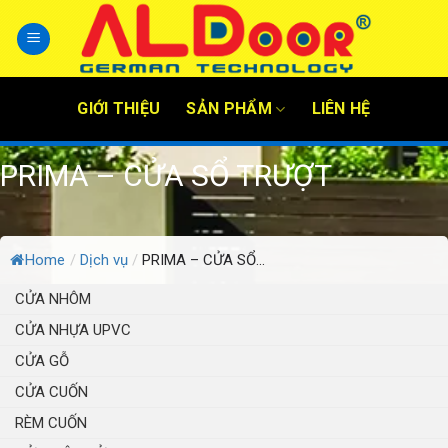
Skip
to
content
GIỚI THIỆU
SẢN PHẨM
LIÊN HỆ
PRIMA – CỬA SỔ TRƯỢT
Home
/
Dịch vụ
/
PRIMA – CỬA SỔ...
CỬA NHÔM
CỬA NHỰA UPVC
CỬA GỖ
CỬA CUỐN
RÈM CUỐN