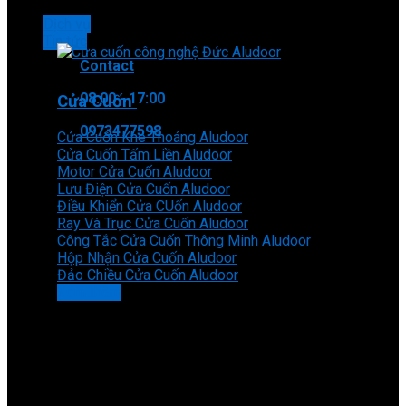
Dịch vụ
Tin tức
Contact
08:00 - 17:00
Cửa Cuốn
0973477598
Cửa Cuốn Khe Thoáng Aludoor
Cửa Cuốn Tấm Liền Aludoor
Motor Cửa Cuốn Aludoor
Lưu Điện Cửa Cuốn Aludoor
Điều Khiển Cửa CUốn Aludoor
Ray Và Trục Cửa Cuốn Aludoor
Công Tắc Cửa Cuốn Thông Minh Aludoor
Hộp Nhận Cửa Cuốn Aludoor
Đảo Chiều Cửa Cuốn Aludoor
Xem thêm