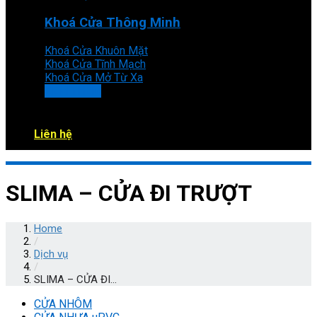
Khoá Cửa Thông Minh
Khoá Cửa Khuôn Mặt
Khoá Cửa Tĩnh Mạch
Khoá Cửa Mở Từ Xa
XEM THÊM
Liên hệ
SLIMA – CỬA ĐI TRƯỢT
Home
/
Dịch vụ
/
SLIMA – CỬA ĐI...
CỬA NHÔM