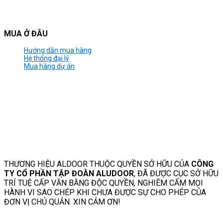
MUA Ở ĐÂU
Hướng dẫn mua hàng
Hệ thống đại lý
Mua hàng dự án
THƯƠNG HIỆU ALDOOR THUỘC QUYỀN SỞ HỮU CỦA
CÔNG
TY CỔ PHẦN TẬP ĐOÀN ALUDOOR
, ĐÃ ĐƯỢC CỤC SỞ HỮU
TRÍ TUỆ CẤP VĂN BẰNG ĐỘC QUYỀN, NGHIÊM CẤM MỌI
HÀNH VI SAO CHÉP KHI CHƯA ĐƯỢC SỰ CHO PHÉP CỦA
ĐƠN VỊ CHỦ QUẢN. XIN CẢM ƠN!