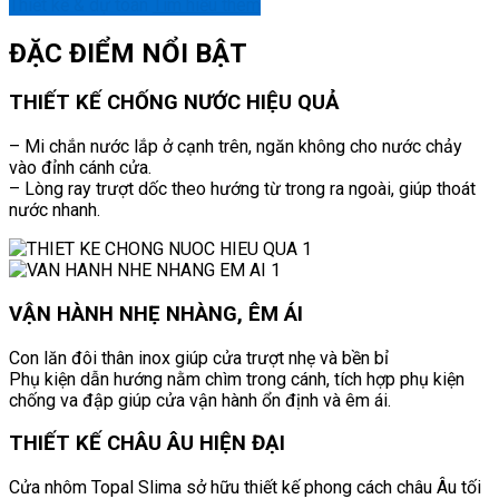
Thiết kế & dự toán
Tìm hiểu thêm
ĐẶC ĐIỂM NỔI BẬT
THIẾT KẾ CHỐNG NƯỚC HIỆU QUẢ
– Mi chắn nước lắp ở cạnh trên, ngăn không cho nước chảy
vào đỉnh cánh cửa.
– Lòng ray trượt dốc theo hướng từ trong ra ngoài, giúp thoát
nước nhanh.
VẬN HÀNH NHẸ NHÀNG, ÊM ÁI
Con lăn đôi thân inox giúp cửa trượt nhẹ và bền bỉ
Phụ kiện dẫn hướng nằm chìm trong cánh, tích hợp phụ kiện
chống va đập giúp cửa vận hành ổn định và êm ái.
THIẾT KẾ CHÂU ÂU HIỆN ĐẠI
Cửa nhôm Topal Slima sở hữu thiết kế phong cách châu Âu tối