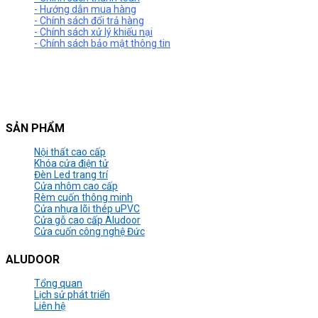
- Hướng dẫn mua hàng
- Chính sách đổi trả hàng
- Chính sách xử lý khiếu nại
- Chính sách bảo mật thông tin
SẢN PHẨM
Nội thất cao cấp
Khóa cửa điện tử
Đèn Led trang trí
Cửa nhôm cao cấp
Rèm cuốn thông minh
Cửa nhựa lõi thép uPVC
Cửa gỗ cao cấp Aludoor
Cửa cuốn công nghệ Đức
ALUDOOR
Tổng quan
Lịch sử phát triển
Liên hệ