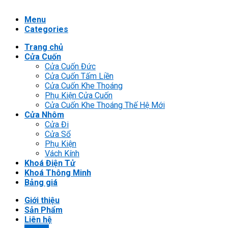
Menu
Categories
Trang chủ
Cửa Cuốn
Cửa Cuốn Đức
Cửa Cuốn Tấm Liền
Cửa Cuốn Khe Thoáng
Phụ Kiện Cửa Cuốn
Cửa Cuốn Khe Thoáng Thế Hệ Mới
Cửa Nhôm
Cửa Đi
Cửa Sổ
Phụ Kiện
Vách Kính
Khoá Điện Tử
Khoá Thông Minh
Bảng giá
Giới thiệu
Sản Phẩm
Liên hệ