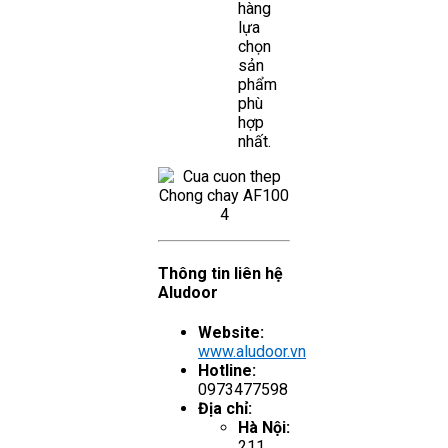
hàng
lựa
chọn
sản
phẩm
phù
hợp
nhất.
Thông tin liên hệ
Aludoor
Website:
www.aludoor.vn
Hotline:
0973477598
Địa chỉ:
Hà Nội:
211