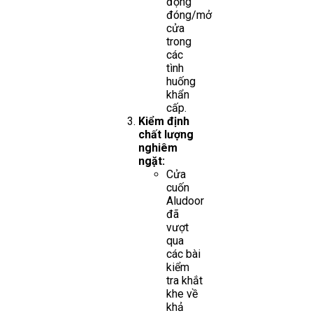
động
đóng/mở
cửa
trong
các
tình
huống
khẩn
cấp.
Kiểm định
chất lượng
nghiêm
ngặt:
Cửa
cuốn
Aludoor
đã
vượt
qua
các bài
kiểm
tra khắt
khe về
khả