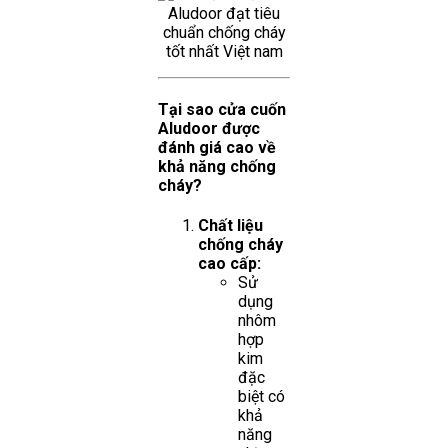
Tại sao cửa cuốn
Aludoor được
đánh giá cao về
khả năng chống
cháy?
Chất liệu
chống cháy
cao cấp:
Sử
dụng
nhôm
hợp
kim
đặc
biệt có
khả
năng