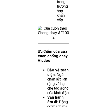
trong
trường
hợp
khẩn
cấp.
Ưu điểm của cửa
cuốn chống cháy
Aludoor
Bảo vệ toàn
diện:
Ngăn
chặn lửa lan
rộng và hạn
chế tác động
của khói độc.
Vận hành
êm ái:
Động
cơ mạnh mẽ,