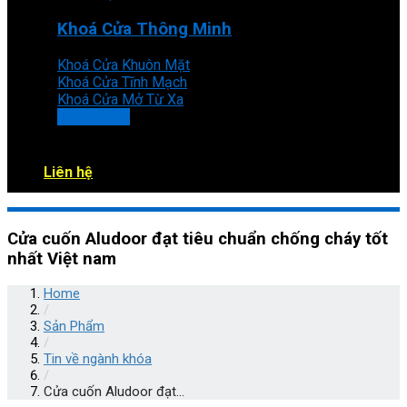
Khoá Cửa Thông Minh
Khoá Cửa Khuôn Mặt
Khoá Cửa Tĩnh Mạch
Khoá Cửa Mở Từ Xa
XEM THÊM
Liên hệ
Cửa cuốn Aludoor đạt tiêu chuẩn chống cháy tốt
nhất Việt nam
Home
/
Sản Phẩm
/
Tin về ngành khóa
/
Cửa cuốn Aludoor đạt...