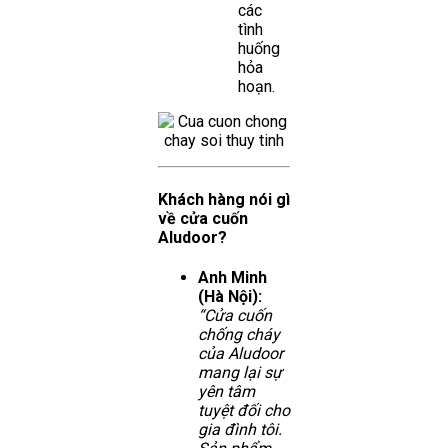
các
tình
huống
hỏa
hoạn.
Khách hàng nói gì
về cửa cuốn
Aludoor?
Anh Minh
(Hà Nội):
“Cửa cuốn
chống cháy
của Aludoor
mang lại sự
yên tâm
tuyệt đối cho
gia đình tôi.