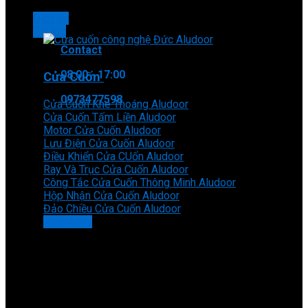
Dịch vụ
Tin tức
Contact
08:00 - 17:00
Cửa Cuốn
0973477598
Cửa Cuốn Khe Thoáng Aludoor
Cửa Cuốn Tấm Liền Aludoor
Motor Cửa Cuốn Aludoor
Lưu Điện Cửa Cuốn Aludoor
Điều Khiển Cửa CUốn Aludoor
Ray Và Trục Cửa Cuốn Aludoor
Công Tắc Cửa Cuốn Thông Minh Aludoor
Hộp Nhận Cửa Cuốn Aludoor
Đảo Chiều Cửa Cuốn Aludoor
Xem thêm