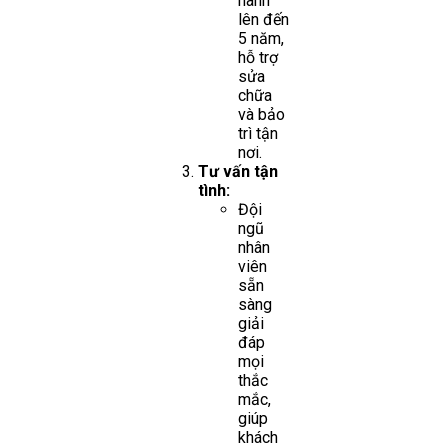
hành
lên đến
5 năm,
hỗ trợ
sửa
chữa
và bảo
trì tận
nơi.
Tư vấn tận
tình:
Đội
ngũ
nhân
viên
sẵn
sàng
giải
đáp
mọi
thắc
mắc,
giúp
khách