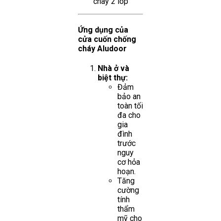
Ứng dụng của
cửa cuốn chống
cháy Aludoor
Nhà ở và
biệt thự:
Đảm
bảo an
toàn tối
đa cho
gia
đình
trước
nguy
cơ hỏa
hoạn.
Tăng
cường
tính
thẩm
mỹ cho