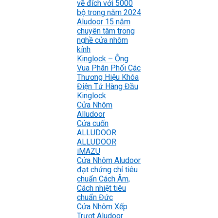
về đích với 5000
bộ trong năm 2024
Aludoor 15 năm
chuyên tâm trong
nghề cửa nhôm
kính
Kinglock – Ông
Vua Phân Phối Các
Thương Hiệu Khóa
Điện Tử Hàng Đầu
Kinglock
Cửa Nhôm
Alludoor
Cửa cuốn
ALLUDOOR
ALLUDOOR
iMAZU
Cửa Nhôm Aludoor
đạt chứng chỉ tiêu
chuẩn Cách Âm,
Cách nhiệt tiêu
chuẩn Đức
Cửa Nhôm Xếp
Trượt Aludoor