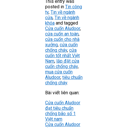
This entry was
posted in
Tin công
ty
,
Tin về ngành
cửa
,
Tin về ngành
khóa
and tagged
Cửa cuốn Aludoor
,
cửa cuốn an toàn
,
cửa cuốn cho nhà
xưởng
,
cửa cuốn
chống cháy
,
cửa
cuốn tốt nhất Việt
Nam
,
lắp đặt cửa
cuốn chống cháy
,
mua cửa cuốn
Aludoor
,
tiêu chuẩn
chống cháy
.
Bài viết liên quan:
Cửa cuốn Aludoor
đạt tiêu chuẩn
chống bão số 1
Việt nam
Cửa cuốn Aludoor