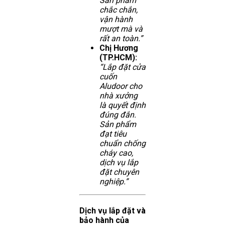
Sản phẩm
chắc chắn,
vận hành
mượt mà và
rất an toàn.”
Chị Hương
(TP.HCM):
“Lắp đặt cửa
cuốn
Aludoor cho
nhà xưởng
là quyết định
đúng đắn.
Sản phẩm
đạt tiêu
chuẩn chống
cháy cao,
dịch vụ lắp
đặt chuyên
nghiệp.”
Dịch vụ lắp đặt và
bảo hành của