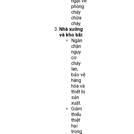
ngặt về
phòng
cháy
chữa
cháy.
Nhà xưởng
và kho bãi:
Ngăn
chặn
nguy
cơ
cháy
lan,
bảo vệ
hàng
hóa và
thiết bị
sản
xuất.
Giảm
thiểu
thiệt
hại
trong