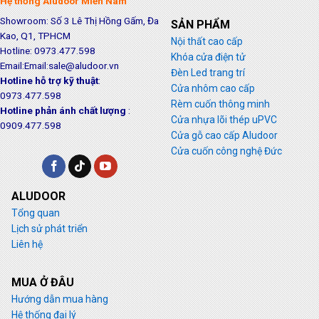
Hệ thống Aludoor Miền Nam
Showroom: Số 3 Lê Thị Hồng Gấm, Đa
SẢN PHẨM
Kao, Q1, TPHCM
Nội thất cao cấp
Hotline: 0973.477.598
Khóa cửa điện tử
Email:Email:sale@aludoor.vn
Đèn Led trang trí
Hotline hỗ trợ kỹ thuật
:
Cửa nhôm cao cấp
0973.477.598
Rèm cuốn thông minh
Hotline phản ánh chất lượng
:
Cửa nhựa lõi thép uPVC
0909.477.598
Cửa gỗ cao cấp Aludoor
Cửa cuốn công nghệ Đức
ALUDOOR
Tổng quan
Lịch sử phát triển
Liên hệ
MUA Ở ĐÂU
Hướng dẫn mua hàng
Hệ thống đại lý