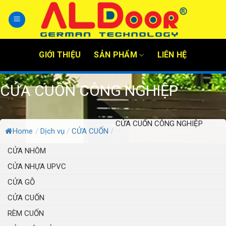
Skip
to
content
GIỚI THIỆU
SẢN PHẨM
LIÊN HỆ
CỬA CUỐN CÔNG NGHIỆP
CỬA CUỐN CÔNG NGHIỆP
Home
/
Dịch vụ
/
CỬA CUỐN
/
CỬA NHÔM
CỬA NHỰA UPVC
CỬA GỖ
CỬA CUỐN
RÈM CUỐN