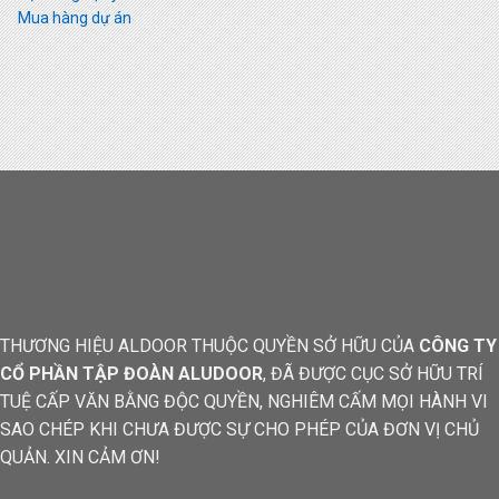
Mua hàng dự án
THƯƠNG HIỆU ALDOOR THUỘC QUYỀN SỞ HỮU CỦA
CÔNG TY
CỔ PHẦN TẬP ĐOÀN ALUDOOR
, ĐÃ ĐƯỢC CỤC SỞ HỮU TRÍ
TUỆ CẤP VĂN BẰNG ĐỘC QUYỀN, NGHIÊM CẤM MỌI HÀNH VI
SAO CHÉP KHI CHƯA ĐƯỢC SỰ CHO PHÉP CỦA ĐƠN VỊ CHỦ
QUẢN. XIN CẢM ƠN!