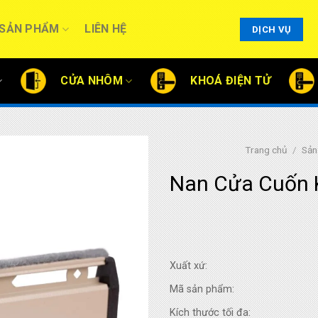
SẢN PHẨM
LIÊN HỆ
DỊCH VỤ
CỬA NHÔM
KHOÁ ĐIỆN TỬ
Trang chủ
/
Sản
Nan Cửa Cuốn 
Xuất xứ:
Mã sản phẩm:
Kích thước tối đa: