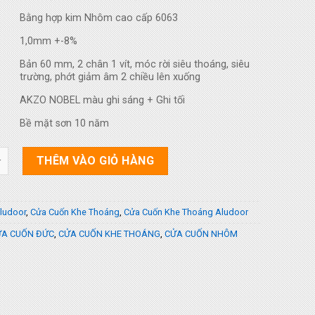
Bằng hợp kim Nhôm cao cấp 6063
1,0mm +-8%
Bản 60 mm, 2 chân 1 vít, móc rời siêu thoáng, siêu
trường, phớt giảm âm 2 chiều lên xuống
AKZO NOBEL màu ghi sáng + Ghi tối
Bề mặt sơn 10 năm
ốn Khe Thoáng Aludoor ALD S8 số lượng
THÊM VÀO GIỎ HÀNG
ludoor
,
Cửa Cuốn Khe Thoáng
,
Cửa Cuốn Khe Thoáng Aludoor
A CUỐN ĐỨC
,
CỬA CUỐN KHE THOÁNG
,
CỬA CUỐN NHÔM