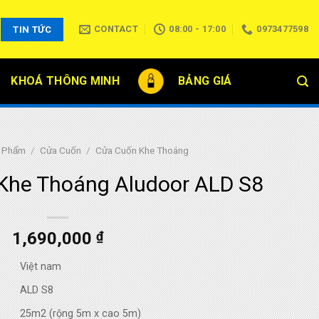
CONTACT
08:00 - 17:00
0973477598
TIN TỨC
KHOÁ THÔNG MINH
BẢNG GIÁ
 Phẩm
/
Cửa Cuốn
/
Cửa Cuốn Khe Thoáng
Khe Thoáng Aludoor ALD S8
1,690,000
₫
Việt nam
ALD S8
25m2 (rộng 5m x cao 5m)