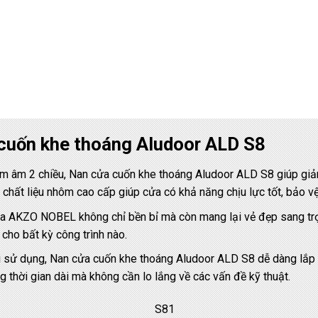
 cuốn khe thoáng Aludoor ALD S8
m âm 2 chiều, Nan cửa cuốn khe thoáng Aludoor ALD S8 giúp giảm
 chất liệu nhôm cao cấp giúp cửa có khả năng chịu lực tốt, bảo vệ
 AKZO NOBEL không chỉ bền bỉ mà còn mang lại vẻ đẹp sang trọng
ho bất kỳ công trình nào.
i sử dụng, Nan cửa cuốn khe thoáng Aludoor ALD S8 dễ dàng lắp đặt 
thời gian dài mà không cần lo lắng về các vấn đề kỹ thuật.