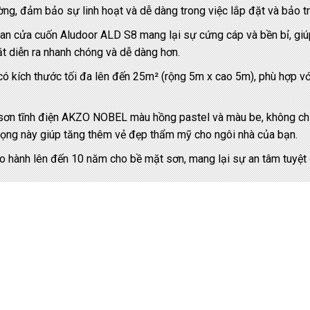
ường, đảm bảo sự linh hoạt và dễ dàng trong việc lắp đặt và bảo tr
n cửa cuốn Aludoor ALD S8 mang lại sự cứng cáp và bền bỉ, giúp
t diễn ra nhanh chóng và dễ dàng hơn.
kích thước tối đa lên đến 25m² (rộng 5m x cao 5m), phù hợp với 
n tĩnh điện AKZO NOBEL màu hồng pastel và màu be, không chỉ 
 trọng này giúp tăng thêm vẻ đẹp thẩm mỹ cho ngôi nhà của bạn.
 hành lên đến 10 năm cho bề mặt sơn, mang lại sự an tâm tuyệt