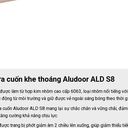
ửa cuốn khe thoáng Aludoor ALD S8
ược làm từ hợp kim nhôm cao cấp 6063, loại nhôm nổi tiếng với
c động từ môi trường và giữ được vẻ ngoài sáng bóng theo thời gi
 cuốn Aludoor ALD S8 mang lại sự chắc chắn và vững chãi, đảm bả
tăng cường khả năng chịu lực.
ợc trang bị phớt giảm âm 2 chiều lên xuống, giúp giảm thiểu ti