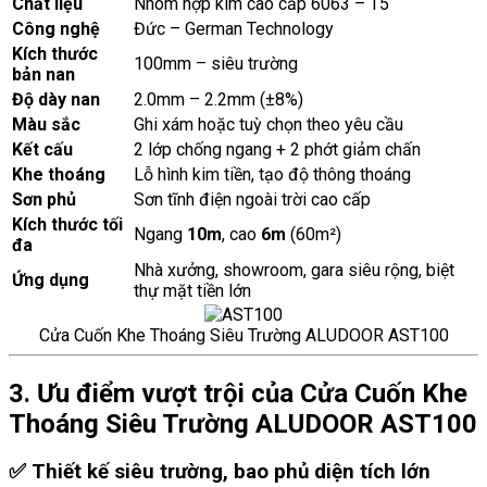
Chất liệu
Nhôm hợp kim cao cấp 6063 – T5
Công nghệ
Đức – German Technology
Kích thước
100mm – siêu trường
bản nan
Độ dày nan
2.0mm – 2.2mm (±8%)
Màu sắc
Ghi xám hoặc tuỳ chọn theo yêu cầu
Kết cấu
2 lớp chống ngang + 2 phớt giảm chấn
Khe thoáng
Lỗ hình kim tiền, tạo độ thông thoáng
Sơn phủ
Sơn tĩnh điện ngoài trời cao cấp
Kích thước tối
Ngang
10m
, cao
6m
(60m²)
đa
Nhà xưởng, showroom, gara siêu rộng, biệt
Ứng dụng
thự mặt tiền lớn
Cửa Cuốn Khe Thoáng Siêu Trường ALUDOOR AST100
3. Ưu điểm vượt trội của Cửa Cuốn Khe
Thoáng Siêu Trường ALUDOOR AST100
✅
Thiết kế siêu trường, bao phủ diện tích lớn