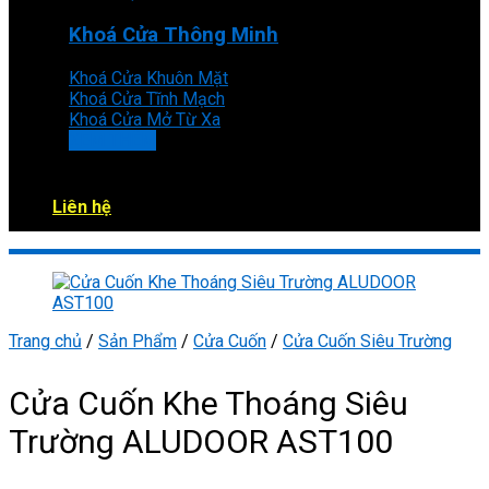
Khoá Cửa Thông Minh
Khoá Cửa Khuôn Mặt
Khoá Cửa Tĩnh Mạch
Khoá Cửa Mở Từ Xa
XEM THÊM
Liên hệ
Trang chủ
/
Sản Phẩm
/
Cửa Cuốn
/
Cửa Cuốn Siêu Trường
Cửa Cuốn Khe Thoáng Siêu
Trường ALUDOOR AST100