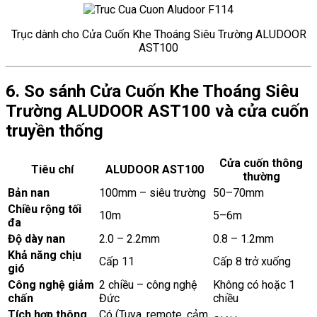
Trục dành cho Cửa Cuốn Khe Thoáng Siêu Trường ALUDOOR
AST100
6. So sánh Cửa Cuốn Khe Thoáng Siêu
Trường ALUDOOR AST100 và cửa cuốn
truyền thống
Cửa cuốn thông
Tiêu chí
ALUDOOR AST100
thường
Bản nan
100mm – siêu trường
50–70mm
Chiều rộng tối
10m
5–6m
đa
Độ dày nan
2.0 – 2.2mm
0.8 – 1.2mm
Khả năng chịu
Cấp 11
Cấp 8 trở xuống
gió
Công nghệ giảm
2 chiều – công nghệ
Không có hoặc 1
chấn
Đức
chiều
Tích hợp thông
Có (Tuya, remote, cảm