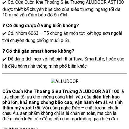
✔️ Có, Cửa Cuốn Khe Thoáng Siêu Trường ALUDOOR AST100
được thiết kế chuyên biệt cho cửa siêu trường, ngang tối đa
10m mà vẫn đảm bảo độ ổn định.
❓ Có dùng được ở vùng biển không?
✔️ Có. Nhôm 6063 – T5 chống ăn mòn tốt, kết hợp sơn ngoài
trời chuyên dụng chống muối biển.
❓ Có thể gắn smart home không?
✔️ Dễ dàng tích hợp với hệ sinh thái Tuya, SmartLife, hoặc các
hệ điều hành nhà thông minh phổ biến khác.
Cửa Cuốn Khe Thoáng Siêu Trường ALUDOOR AST100
là
lựa chọn tối ưu cho những công trình yêu cầu
diện tích bao
phủ lớn, khả năng chống bão cao, vận hành êm ái
, và
tính
thẩm mỹ vượt trội
. Với công nghệ Đức – chất lượng chuẩn
châu Âu, sản phẩm không chỉ là lá chắn an toàn, mà còn là
điểm nhấn kiến trúc đẳng cấp cho mọi không gian hiện đại.