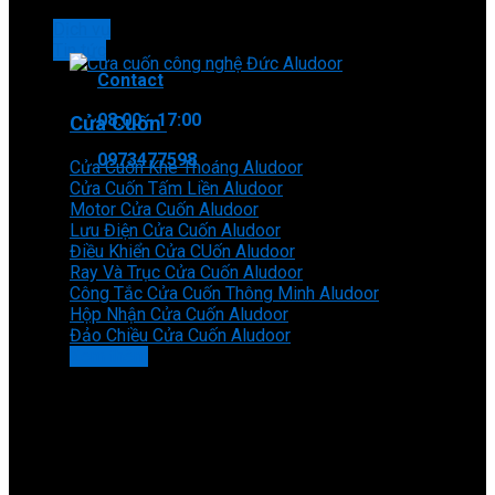
Dịch vụ
Tin tức
Contact
08:00 - 17:00
Cửa Cuốn
0973477598
Cửa Cuốn Khe Thoáng Aludoor
Cửa Cuốn Tấm Liền Aludoor
Motor Cửa Cuốn Aludoor
Lưu Điện Cửa Cuốn Aludoor
Điều Khiển Cửa CUốn Aludoor
Ray Và Trục Cửa Cuốn Aludoor
Công Tắc Cửa Cuốn Thông Minh Aludoor
Hộp Nhận Cửa Cuốn Aludoor
Đảo Chiều Cửa Cuốn Aludoor
Xem thêm