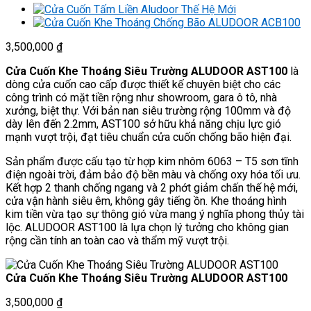
3,500,000
₫
Cửa Cuốn Khe Thoáng Siêu Trường ALUDOOR AST100
là
dòng cửa cuốn cao cấp được thiết kế chuyên biệt cho các
công trình có mặt tiền rộng như showroom, gara ô tô, nhà
xưởng, biệt thự. Với bản nan siêu trường rộng 100mm và độ
dày lên đến 2.2mm, AST100 sở hữu khả năng chịu lực gió
mạnh vượt trội, đạt tiêu chuẩn cửa cuốn chống bão hiện đại.
Sản phẩm được cấu tạo từ hợp kim nhôm 6063 – T5 sơn tĩnh
điện ngoài trời, đảm bảo độ bền màu và chống oxy hóa tối ưu.
Kết hợp 2 thanh chống ngang và 2 phớt giảm chấn thế hệ mới,
cửa vận hành siêu êm, không gây tiếng ồn. Khe thoáng hình
kim tiền vừa tạo sự thông gió vừa mang ý nghĩa phong thủy tài
lộc. ALUDOOR AST100 là lựa chọn lý tưởng cho không gian
rộng cần tính an toàn cao và thẩm mỹ vượt trội.
Cửa Cuốn Khe Thoáng Siêu Trường ALUDOOR AST100
3,500,000
₫