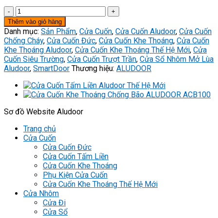
Cửa
Cuốn
Thêm vào giỏ hàng
Khe
Danh mục:
Sản Phẩm
,
Cửa Cuốn
,
Cửa Cuốn Aludoor
,
Cửa Cuốn
Thoáng
Chống Cháy
,
Cửa Cuốn Đức
,
Cửa Cuốn Khe Thoáng
,
Cửa Cuốn
Siêu
Khe Thoáng Aludoor
,
Cửa Cuốn Khe Thoáng Thế Hệ Mới
,
Cửa
Trường
Cuốn Siêu Trường
,
Cửa Cuốn Trượt Trần
,
Cửa Sổ Nhôm Mở Lùa
ALUDOOR
Aludoor
,
SmartDoor
Thương hiệu:
ALUDOOR
AST100
số
lượng
Sơ đồ Website Aludoor
Trang chủ
Cửa Cuốn
Cửa Cuốn Đức
Cửa Cuốn Tấm Liền
Cửa Cuốn Khe Thoáng
Phụ Kiện Cửa Cuốn
Cửa Cuốn Khe Thoáng Thế Hệ Mới
Cửa Nhôm
Cửa Đi
Cửa Sổ