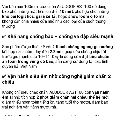
Với bản nan 100mm, cửa cuốn ALUDOOR AST100 dễ dàng
bao phủ những mặt tiền lên đến
10 mét
, phù hợp cho những
kho bãi logistics
,
gara xe tải
, hoặc
showroom ô tô
mà
không cần chia nhiều cửa nhỏ như các loại cửa cuốn thông
thường.
✅
Khả năng chống bão – chống va đập siêu mạnh
Sản phẩm được thiết kế với
2 thanh chống ngang gia cường
kết hợp nan nhôm dày đến
2.2mm
, giúp cửa chống chịu tốt
trước gió mạnh cấp 10–11. Đây là dòng cửa đạt
tiêu chuẩn
an toàn trong vùng có bão
, sẵn sàng sử dụng tại các tỉnh
duyên hải Việt Nam.
✅
Vận hành siêu êm nhờ công nghệ giảm chấn 2
chiều
Không chỉ siêu chắc chắn, ALUDOOR AST100 còn
vận hành
êm ái
nhờ tích hợp
2 phớt giảm chấn hai chiều thế hệ mới
,
giảm thiểu hoàn toàn tiếng ồn, tăng tuổi thọ motor, đảm bảo
trải nghiệm vận hành mượt mà.