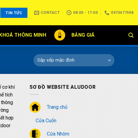
CONTACT
08:00 - 17:00
0973477598
TIN TỨC
KHOÁ THÔNG MINH
BẢNG GIÁ
ế cơ khí
SƠ ĐỒ WEBSITE ALUDOOR
ể tích
 thông
Trang chủ
ường
kết hợp
Cửa Cuốn
tdoor
Cửa Nhôm