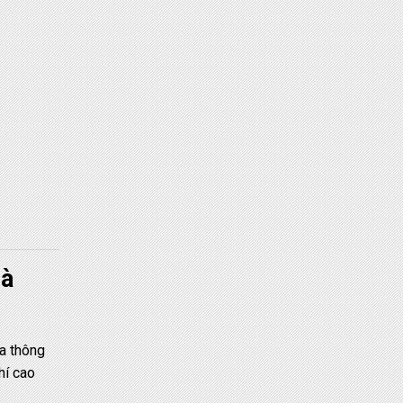
hà
a thông
hí cao