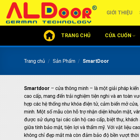
Skip
to
GIỚI THIỆU
content
TRANG CHỦ
CỬA CUỐN
Trang chủ
/
Sản Phẩm
/
SmartDoor
Smartdoor
– cửa thông minh – là một giải pháp kiến t
cao cấp, mang đến trải nghiệm tiện nghi và an toàn vư
hợp các hệ thống như khóa điện tử, cảm biến mở cửa, đ
minh. Một số mẫu còn hỗ trợ nhận diện khuôn mặt, vân
được sử dụng tại các căn hộ cao cấp, biệt thự, khách 
giữa tính bảo mật, tiện lợi và thẩm mỹ. Với vật liệu 
không chỉ đẹp mắt mà còn đảm bảo độ bền vượt thời 