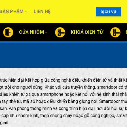
SẢN PHẨM
LIÊN HỆ
DỊCH VỤ
CỬA NHÔM
KHOÁ ĐIỆN TỬ
rúc hiện đại kết hợp giữa công nghệ điều khiển điện tử và thiết k
ợt trội cho người dùng. Khác với cửa truyền thống, smartdoor có th
iều khiển từ xa qua smartphone hoặc kết nối với hệ sinh thái nhà
 tay, thẻ từ, mã số hoặc điều khiển bằng giọng nói. Smartdoor th
sạn, văn phòng thông minh và công trình hiện đại, nơi đòi hỏi sự 
cao cấp như nhôm kính, thép chống cháy hoặc gỗ công nghiệp, smar
gian.