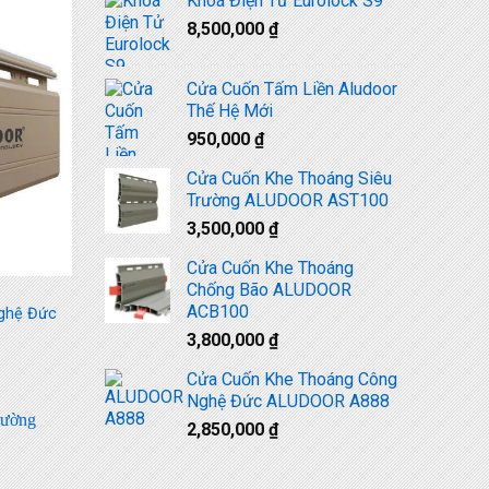
Khoá Điện Tử Eurolock S9
8,500,000
₫
Cửa Cuốn Tấm Liền Aludoor
Thế Hệ Mới
950,000
₫
Cửa Cuốn Khe Thoáng Siêu
Trường ALUDOOR AST100
3,500,000
₫
Cửa Cuốn Khe Thoáng
Chống Bão ALUDOOR
ACB100
ghệ Đức
3,800,000
₫
Cửa Cuốn Khe Thoáng Công
Nghệ Đức ALUDOOR A888
2,850,000
₫