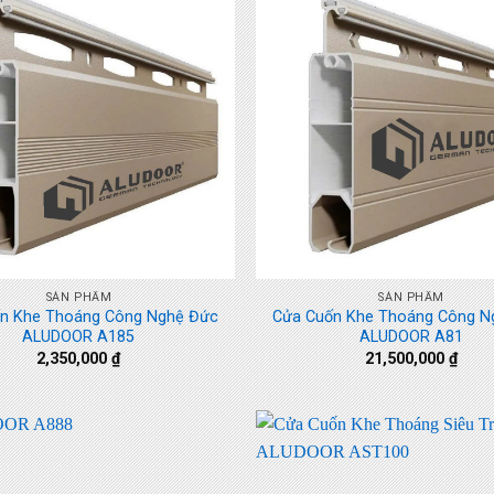
+
SẢN PHẨM
SẢN PHẨM
n Khe Thoáng Công Nghệ Đức
Cửa Cuốn Khe Thoáng Công N
ALUDOOR A185
ALUDOOR A81
2,350,000
₫
21,500,000
₫