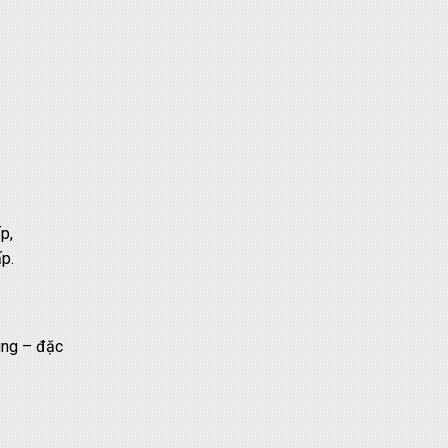
p,
p.
ùng – đặc