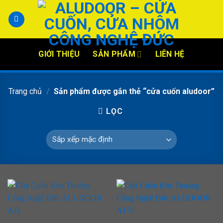
Skip
to
content
GIỚI THIỆU
SẢN PHẨM
LIÊN HỆ
Trang chủ
/
Sản phẩm được gắn thẻ “cửa cuốn aludoor”
LỌC