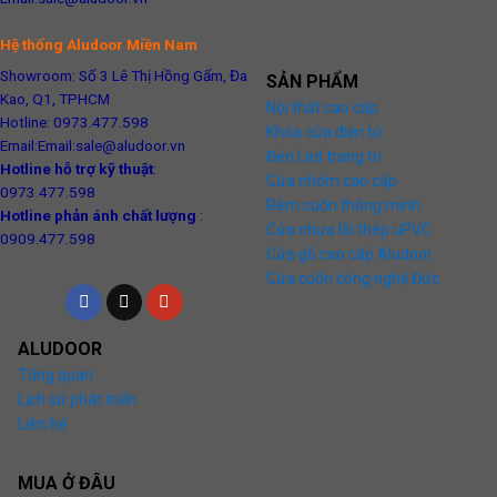
Hệ thống Aludoor Miền Nam
Showroom: Số 3 Lê Thị Hồng Gấm, Đa
SẢN PHẨM
Kao, Q1, TPHCM
Nội thất cao cấp
Hotline: 0973.477.598
Khóa cửa điện tử
Email:Email:sale@aludoor.vn
Đèn Led trang trí
Hotline hỗ trợ kỹ thuật
:
Cửa nhôm cao cấp
0973.477.598
Rèm cuốn thông minh
Hotline phản ánh chất lượng
:
Cửa nhựa lõi thép uPVC
0909.477.598
Cửa gỗ cao cấp Aludoor
Cửa cuốn công nghệ Đức
ALUDOOR
Tổng quan
Lịch sử phát triển
Liên hệ
MUA Ở ĐÂU