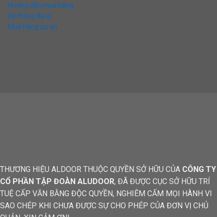
Hướng dẫn mua hàng
Hệ thống đại lý
Mua hàng dự án
THƯƠNG HIỆU ALDOOR THUỘC QUYỀN SỞ HỮU CỦA
CÔNG TY
CỔ PHẦN TẬP ĐOÀN ALUDOOR
, ĐÃ ĐƯỢC CỤC SỞ HỮU TRÍ
TUỆ CẤP VĂN BẰNG ĐỘC QUYỀN, NGHIÊM CẤM MỌI HÀNH VI
SAO CHÉP KHI CHƯA ĐƯỢC SỰ CHO PHÉP CỦA ĐƠN VỊ CHỦ