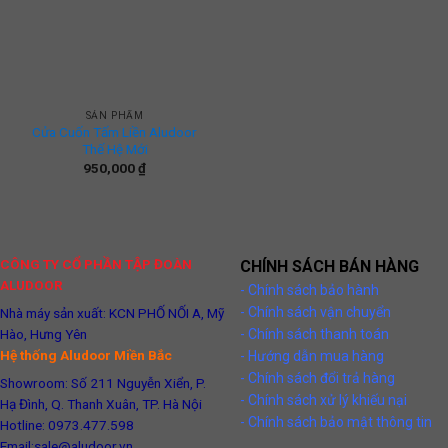
SẢN PHẨM
Cửa Cuốn Tấm Liền Aludoor
Thế Hệ Mới
950,000
₫
CÔNG TY CỔ PHẦN TẬP ĐOÀN
CHÍNH SÁCH BÁN HÀNG
ALUDOOR
- Chính sách bảo hành
- Chính sách vận chuyển
Nhà máy sản xuất: KCN PHỐ NỐI A, Mỹ
Hào, Hưng Yên
- Chính sách thanh toán
Hệ thống Aludoor Miền Bắc
- Hướng dẫn mua hàng
- Chính sách đổi trả hàng
Showroom: Số 211 Nguyễn Xiển, P.
- Chính sách xử lý khiếu nại
Hạ Đình, Q. Thanh Xuân, TP. Hà Nội
- Chính sách bảo mật thông tin
Hotline: 0973.477.598
Email:sale@aludoor.vn