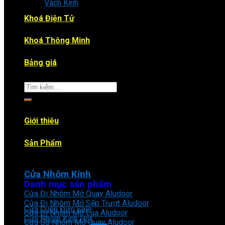
Vách Kính
Khoá Điện Tử
Khoá Thông Minh
Bảng giá
Tìm
kiếm:
Giới thiệu
Sản Phẩm
Cửa Nhôm Kính
Danh mục sản phẩm
Cửa Đi Nhôm Mở Quay Aludoor
Cửa Đi Nhôm Mở Sếp Trượt Aludoor
Cửa Cuốn Đức
Cửa Đi Nhôm Mở Lùa Aludoor
Cửa Nhôm Kính
Cửa Sổ Nhôm Mở Quay Aludoor