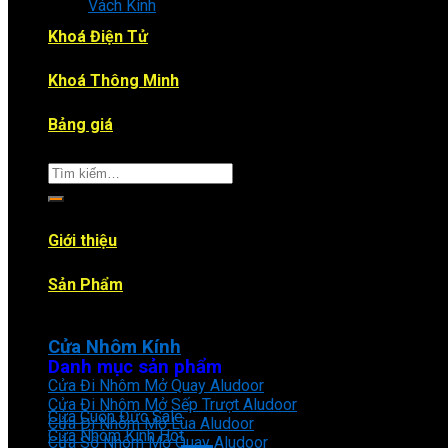
Vách Kính
Khoá Điện Tử
Khoá Thông Minh
Bảng giá
Tìm
kiếm:
Giới thiệu
Sản Phẩm
Cửa Nhôm Kính
Danh mục sản phẩm
Cửa Đi Nhôm Mở Quay Aludoor
Cửa Đi Nhôm Mở Sếp Trượt Aludoor
Cửa Cuốn Đức
Cửa Đi Nhôm Mở Lùa Aludoor
Cửa Nhôm Kính
Cửa Sổ Nhôm Mở Quay Aludoor