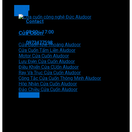
Dịch vụ
Tin tức
Contact
08:00 - 17:00
Cửa Cuốn
0973477598
Cửa Cuốn Khe Thoáng Aludoor
Cửa Cuốn Tấm Liền Aludoor
Motor Cửa Cuốn Aludoor
Lưu Điện Cửa Cuốn Aludoor
Điều Khiển Cửa CUốn Aludoor
Ray Và Trục Cửa Cuốn Aludoor
Công Tắc Cửa Cuốn Thông Minh Aludoor
Hộp Nhận Cửa Cuốn Aludoor
Đảo Chiều Cửa Cuốn Aludoor
Xem thêm