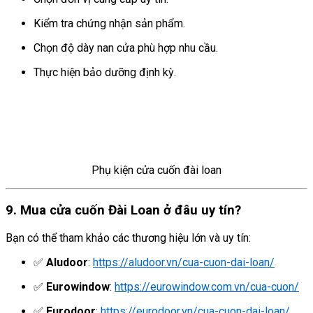
Kiểm tra chứng nhận sản phẩm.
Chọn độ dày nan cửa phù hợp nhu cầu.
Thực hiện bảo dưỡng định kỳ.
Phụ kiện cửa cuốn đài loan
9. Mua cửa cuốn Đài Loan ở đâu uy tín?
Bạn có thể tham khảo các thương hiệu lớn và uy tín:
✅
Aludoor
:
https://aludoor.vn/cua-cuon-dai-loan/
✅
Eurowindow
:
https://eurowindow.com.vn/cua-cuon/
✅
Eurodoor
:
https://eurodoor.vn/cua-cuon-dai-loan/