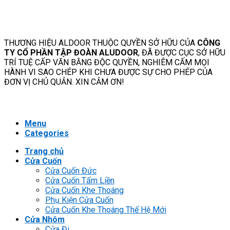
THƯƠNG HIỆU ALDOOR THUỘC QUYỀN SỞ HỮU CỦA
CÔNG
TY CỔ PHẦN TẬP ĐOÀN ALUDOOR
, ĐÃ ĐƯỢC CỤC SỞ HỮU
TRÍ TUỆ CẤP VĂN BẰNG ĐỘC QUYỀN, NGHIÊM CẤM MỌI
HÀNH VI SAO CHÉP KHI CHƯA ĐƯỢC SỰ CHO PHÉP CỦA
ĐƠN VỊ CHỦ QUẢN. XIN CẢM ƠN!
Menu
Categories
Trang chủ
Cửa Cuốn
Cửa Cuốn Đức
Cửa Cuốn Tấm Liền
Cửa Cuốn Khe Thoáng
Phụ Kiện Cửa Cuốn
Cửa Cuốn Khe Thoáng Thế Hệ Mới
Cửa Nhôm
Cửa Đi