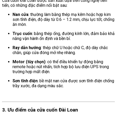
Cửa cuốn Đài Loan được sản xuất dựa trên công nghệ tiên
tiến, có những đặc điểm nổi bật sau:
Nan cửa
: thường làm bằng thép mạ kẽm hoặc hợp kim
sơn tĩnh điện, độ dày từ 0.6 – 1.2 mm, chịu lực tốt, chống
ăn mòn.
Trục cuốn
: bằng thép ống, đường kính lớn, đảm bảo khả
năng vận hành ổn định và bền bỉ.
Ray dẫn hướng
: thép chữ U hoặc chữ C, độ dày chắc
chắn, giúp cửa đóng mở nhẹ nhàng.
Motor (tùy chọn)
: có thể điều khiển tự động bằng
remote hoặc nút nhấn, tích hợp bộ lưu điện UPS trong
trường hợp mất điện.
Sơn tĩnh điện
: bề mặt nan cửa được sơn tĩnh điện chống
trầy xước, đa dạng màu sắc.
3. Ưu điểm của cửa cuốn Đài Loan