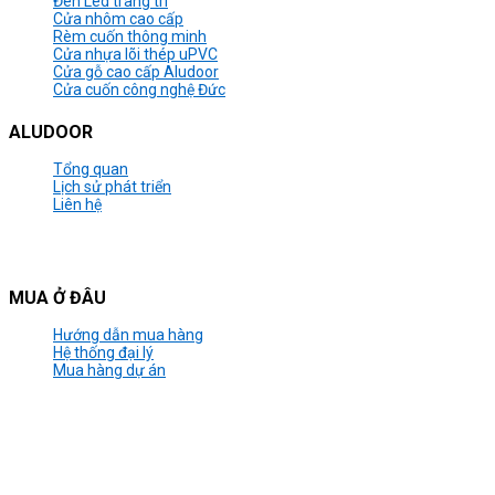
Đèn Led trang trí
Cửa nhôm cao cấp
Rèm cuốn thông minh
Cửa nhựa lõi thép uPVC
Cửa gỗ cao cấp Aludoor
Cửa cuốn công nghệ Đức
ALUDOOR
Tổng quan
Lịch sử phát triển
Liên hệ
MUA Ở ĐÂU
Hướng dẫn mua hàng
Hệ thống đại lý
Mua hàng dự án