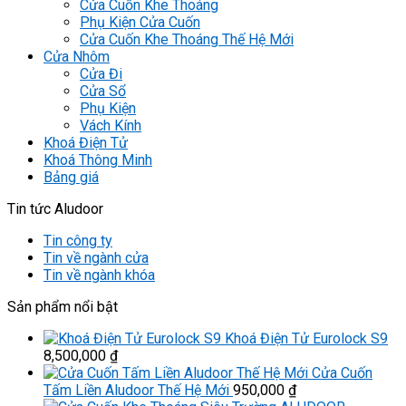
Cửa Cuốn Khe Thoáng
Phụ Kiện Cửa Cuốn
Cửa Cuốn Khe Thoáng Thế Hệ Mới
Cửa Nhôm
Cửa Đi
Cửa Sổ
Phụ Kiện
Vách Kính
Khoá Điện Tử
Khoá Thông Minh
Bảng giá
Tin tức Aludoor
Tin công ty
Tin về ngành cửa
Tin về ngành khóa
Sản phẩm nổi bật
Khoá Điện Tử Eurolock S9
8,500,000
₫
Cửa Cuốn
Tấm Liền Aludoor Thế Hệ Mới
950,000
₫