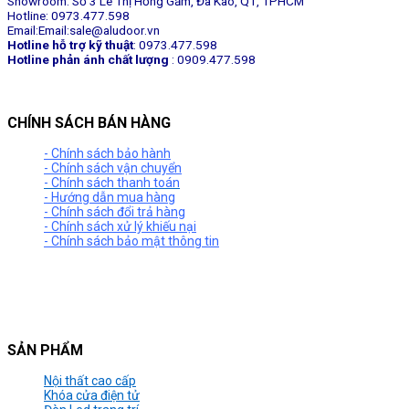
Showroom: Số 3 Lê Thị Hồng Gấm, Đa Kao, Q1, TPHCM
Hotline: 0973.477.598
Email:Email:sale@aludoor.vn
Hotline hỗ trợ kỹ thuật
: 0973.477.598
Hotline phản ánh chất lượng
: 0909.477.598
CHÍNH SÁCH BÁN HÀNG
- Chính sách bảo hành
- Chính sách vận chuyển
- Chính sách thanh toán
- Hướng dẫn mua hàng
- Chính sách đổi trả hàng
- Chính sách xử lý khiếu nại
- Chính sách bảo mật thông tin
SẢN PHẨM
Nội thất cao cấp
Khóa cửa điện tử