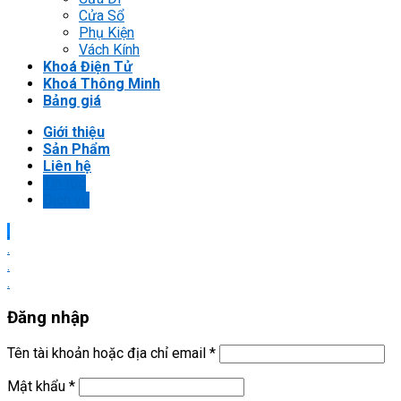
Cửa Sổ
Phụ Kiện
Vách Kính
Khoá Điện Tử
Khoá Thông Minh
Bảng giá
Giới thiệu
Sản Phẩm
Liên hệ
Tin tức
Dịch vụ
.
.
.
.
Đăng nhập
Tên tài khoản hoặc địa chỉ email
*
Mật khẩu
*