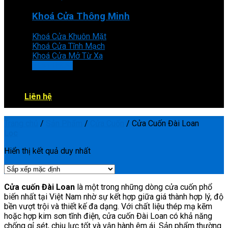
Khoá Cửa Thông Minh
Khoá Cửa Khuôn Mặt
Khoá Cửa Tĩnh Mạch
Khoá Cửa Mở Từ Xa
XEM THÊM
Liên hệ
Trang chủ
/
Sản Phẩm
/
Cửa Cuốn
/
Cửa Cuốn Đài Loan
Lọc
Hiển thị kết quả duy nhất
Cửa cuốn Đài Loan
là một trong những dòng cửa cuốn phổ
biến nhất tại Việt Nam nhờ sự kết hợp giữa giá thành hợp lý, độ
bền vượt trội và thiết kế đa dạng. Với chất liệu thép mạ kẽm
hoặc hợp kim sơn tĩnh điện, cửa cuốn Đài Loan có khả năng
chống gỉ sét, chịu lực tốt và vận hành êm ái. Sản phẩm thường