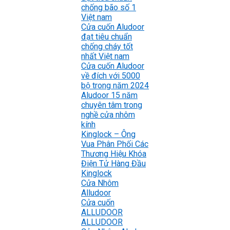
chống bão số 1
Việt nam
Cửa cuốn Aludoor
đạt tiêu chuẩn
chống cháy tốt
nhất Việt nam
Cửa cuốn Aludoor
về đích với 5000
bộ trong năm 2024
Aludoor 15 năm
chuyên tâm trong
nghề cửa nhôm
kính
Kinglock – Ông
Vua Phân Phối Các
Thương Hiệu Khóa
Điện Tử Hàng Đầu
Kinglock
Cửa Nhôm
Alludoor
Cửa cuốn
ALLUDOOR
ALLUDOOR