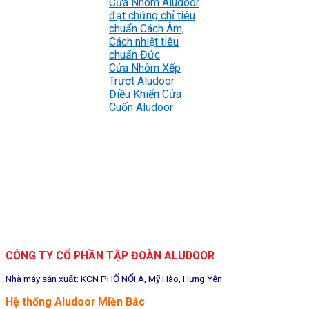
Cửa Nhôm Aludoor
đạt chứng chỉ tiêu
chuẩn Cách Âm,
Cách nhiệt tiêu
chuẩn Đức
Cửa Nhôm Xếp
Trượt Aludoor
Điều Khiển Cửa
Cuốn Aludoor
CÔNG TY CỔ PHẦN TẬP ĐOÀN ALUDOOR
Nhà máy sản xuất: KCN PHỐ NỐI A, Mỹ Hào, Hưng Yên
Hệ thống Aludoor Miền Bắc