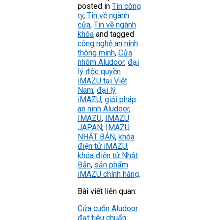
posted in
Tin công
ty
,
Tin về ngành
cửa
,
Tin về ngành
khóa
and tagged
công nghệ an ninh
thông minh
,
Cửa
nhôm Aludoor
,
đại
lý độc quyền
iMAZU tại Việt
Nam
,
đại lý
iMAZU
,
giải pháp
an ninh Aludoor
,
IMAZU
,
IMAZU
JAPAN
,
IMAZU
NHẬT BẢN
,
khóa
điện tử iMAZU
,
khóa điện tử Nhật
Bản
,
sản phẩm
iMAZU chính hãng
.
Bài viết liên quan:
Cửa cuốn Aludoor
đạt tiêu chuẩn