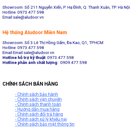
Showroom: Số 211 Nguyễn Xiển, P. Hạ Đình, Q. Thanh Xuân, TP. Hà Nội
Hotline: 0973.477.598
Email:sale@aludoor.vn
Hệ thống Aludoor Miền Nam
Showroom: Số 3 Lê Thị Hồng Gấm, Đa Kao, Q1, TPHCM
Hotline: 0973.477.598
Email:Email:sale@aludoor.vn
Hotline hỗ trợ kỹ thuật
: 0973.477.598
Hotline phản ánh chất lượng
: 0909.477.598
CHÍNH SÁCH BÁN HÀNG
- Chính sách bảo hành
- Chính sách vận chuyển
- Chính sách thanh toán
- Hướng dẫn mua hàng
- Chính sách đổi trả hàng
- Chính sách xử lý khiếu nại
- Chính sách bảo mật thông tin