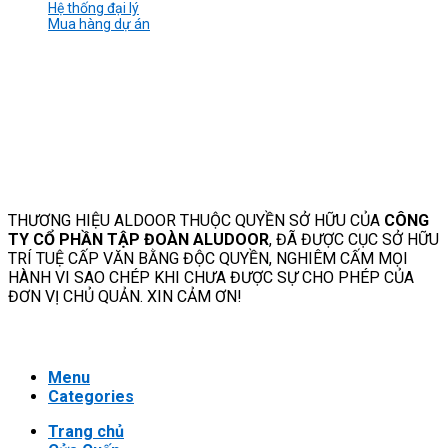
Hệ thống đại lý
Mua hàng dự án
THƯƠNG HIỆU ALDOOR THUỘC QUYỀN SỞ HỮU CỦA
CÔNG
TY CỔ PHẦN TẬP ĐOÀN ALUDOOR
, ĐÃ ĐƯỢC CỤC SỞ HỮU
TRÍ TUỆ CẤP VĂN BẰNG ĐỘC QUYỀN, NGHIÊM CẤM MỌI
HÀNH VI SAO CHÉP KHI CHƯA ĐƯỢC SỰ CHO PHÉP CỦA
ĐƠN VỊ CHỦ QUẢN. XIN CẢM ƠN!
Menu
Categories
Trang chủ