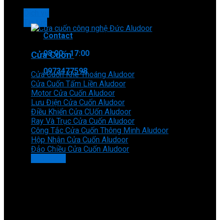
Dịch vụ
Tin tức
Contact
08:00 - 17:00
Cửa Cuốn
0973477598
Cửa Cuốn Khe Thoáng Aludoor
Cửa Cuốn Tấm Liền Aludoor
Motor Cửa Cuốn Aludoor
Lưu Điện Cửa Cuốn Aludoor
Điều Khiển Cửa CUốn Aludoor
Ray Và Trục Cửa Cuốn Aludoor
Công Tắc Cửa Cuốn Thông Minh Aludoor
Hộp Nhận Cửa Cuốn Aludoor
Đảo Chiều Cửa Cuốn Aludoor
Xem thêm