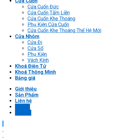
Cửa Cuốn
Cửa Cuốn Đức
Cửa Cuốn Tấm Liền
Cửa Cuốn Khe Thoáng
Phụ Kiện Cửa Cuốn
Cửa Cuốn Khe Thoáng Thế Hệ Mới
Cửa Nhôm
Cửa Đi
Cửa Sổ
Phụ Kiện
Vách Kính
Khoá Điện Tử
Khoá Thông Minh
Bảng giá
Giới thiệu
Sản Phẩm
Liên hệ
Tin tức
Dịch vụ
.
.
.