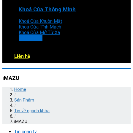
Khoá Cửa Thông Minh
Khoá Cửa Khuôn Mặt
Khoá Cửa Tĩnh Mạch
Khoá Cửa Mở Từ Xa
XEM THÊM
Liên hệ
iMAZU
Home
/
Sản Phẩm
/
Tin về ngành khóa
/
iMAZU
Tin công ty