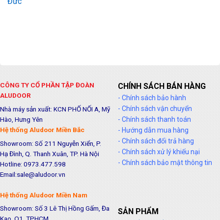
Đức
CÔNG TY CỔ PHẦN TẬP ĐOÀN
CHÍNH SÁCH BÁN HÀNG
ALUDOOR
- Chính sách bảo hành
- Chính sách vận chuyển
Nhà máy sản xuất: KCN PHỐ NỐI A, Mỹ
Hào, Hưng Yên
- Chính sách thanh toán
Hệ thống Aludoor Miền Bắc
- Hướng dẫn mua hàng
- Chính sách đổi trả hàng
Showroom: Số 211 Nguyễn Xiển, P.
- Chính sách xử lý khiếu nại
Hạ Đình, Q. Thanh Xuân, TP. Hà Nội
- Chính sách bảo mật thông tin
Hotline: 0973.477.598
Email:sale@aludoor.vn
Hệ thống Aludoor Miền Nam
Showroom: Số 3 Lê Thị Hồng Gấm, Đa
SẢN PHẨM
Kao, Q1, TPHCM