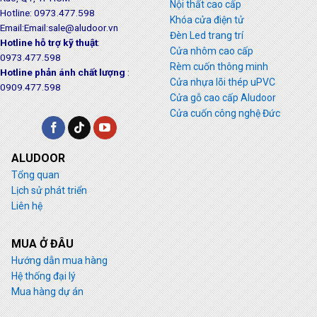
Nội thất cao cấp
Hotline: 0973.477.598
Khóa cửa điện tử
Email:Email:sale@aludoor.vn
Đèn Led trang trí
Hotline hỗ trợ kỹ thuật
:
Cửa nhôm cao cấp
0973.477.598
Rèm cuốn thông minh
Hotline phản ánh chất lượng
:
Cửa nhựa lõi thép uPVC
0909.477.598
Cửa gỗ cao cấp Aludoor
Cửa cuốn công nghệ Đức
ALUDOOR
Tổng quan
Lịch sử phát triển
Liên hệ
MUA Ở ĐÂU
Hướng dẫn mua hàng
Hệ thống đại lý
Mua hàng dự án