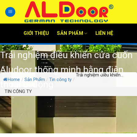
Skip
to
content
GIỚI THIỆU
SẢN PHẨM
LIÊN HỆ
Trải nghiệm điều khiển cửa cuốn
Aludoor thông minh bằng điện
Trải nghiệm điều khiển...
Home
/
Sản Phẩm
/
Tin công ty
/
thoại di động
TIN CÔNG TY